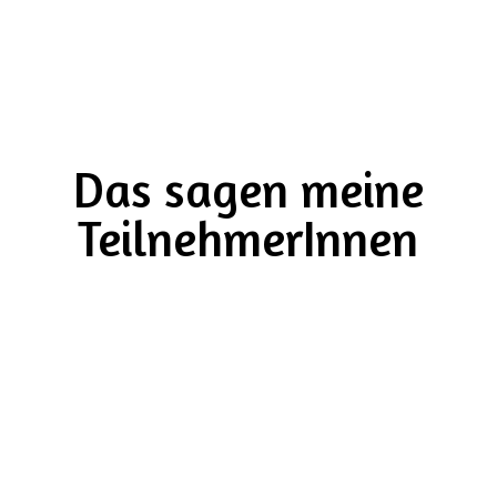
Das sagen meine
TeilnehmerInnen
„Als Tierphysio sehe ich zu lange Krallen
häufig bei Exterieurmängeln (angeborene
Fehlstellungen, wie „Plattfüßen“), älteren
oder lang erkrankten Hunden.