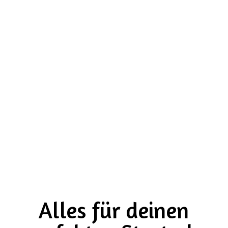
Beweglichkeit der Hunde einschränkt. leider
finden die Krallen der Hunde nach wie vor
wenig Beachtung. Ich hoffe, dass sich dies
im Sinne der Hunde ändert und möchte
Natalies Kralliküre® wärmstens empfehlen,
denn jeder Hund sollte gesunde, gepflegte
Krallen haben!“
Sandra Nettlenbusch
Alles für deinen