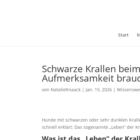
Start
M
Schwarze Krallen bei
Aufmerksamkeit brau
von
NatalieKnaack
|
Jan. 15, 2026
|
Wissenswe
Hunde mit schwarzen oder sehr dunklen Krallen
schnell erklärt: Das sogenannte „Leben“ der Kr
Was ist das „Leben“ der Kral