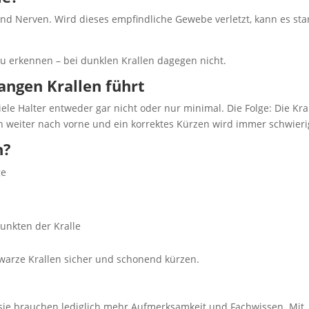
und Nerven. Wird dieses empfindliche Gewebe verletzt, kann es sta
 zu erkennen – bei dunklen Krallen dagegen nicht.
angen Krallen führt
le Halter entweder gar nicht oder nur minimal. Die Folge: Die Kra
ch weiter nach vorne und ein korrektes Kürzen wird immer schwieri
n?
ge
unkten der Kralle
hwarze Krallen sicher und schonend kürzen.
 sie brauchen lediglich mehr Aufmerksamkeit und Fachwissen. Mit