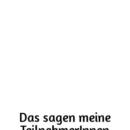
diese Risiken zu
minimieren und
deinem Hund ein
aktives und
schmerzfreies Leben zu
ermöglichen.
Das sagen meine
TeilnehmerInnen