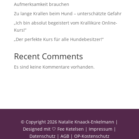
Aufmerksamkeit brauchen
Zu lange Krallen beim Hund – unterschätzte Gefahr
„Ich bin absolut begeistert vom Kralliküre Online-
Kurs!“
„Der perfekte Kurs für alle Hundebesitzer!“
Recent Comments
Es sind keine Kommentare vorhanden.
© Copyright 2026 Natalie Knaack-Enkelmann |
Designed mit 🤍
Fee Ketelsen
|
Impressum
|
Datenschutz
|
AGB
|
OP-Kostenschutz